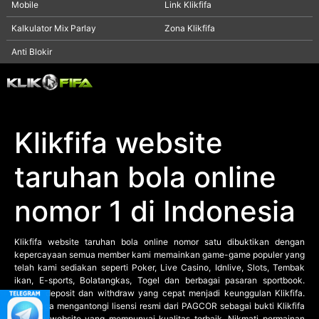
©
Mobile
Link Klikfifa
KLIKFIFA
Situs
Kalkulator Mix Parlay
Zona Klikfifa
Website
Bandar
Anti Blokir
Agen
Taruhan
Judi
Bola
Online.
Hak
Klikfifa website
Cipta
Dilindungi.
taruhan bola online
nomor 1 di Indonesia
Klikfifa
website taruhan bola online nomor satu dibuktikan dengan
kepercayaan semua member kami memainkan game-game populer yang
telah kami sediakan seperti Poker, Live Casino, Idnlive, Slots, Tembak
ikan, E-sports, Bolatangkas, Togel dan berbagai pasaran sportbook.
Proses deposit dan withdraw yang cepat menjadi keunggulan Klikfifa.
Kami juga mengantongi lisensi resmi dari PAGCOR sebagai bukti Klikfifa
menjadi website yang mempunyai kualitas terbaik. Nikmati permainan