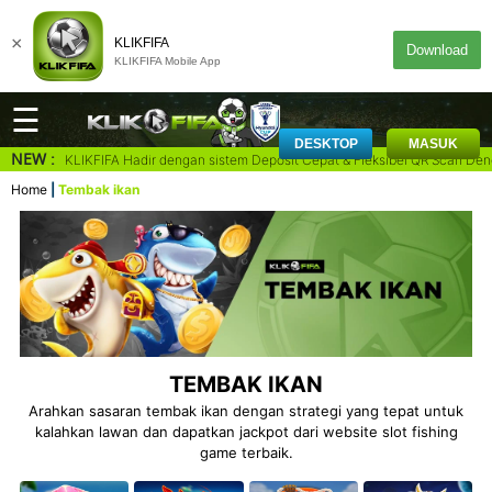
×
KLIKFIFA
Download
KLIKFIFA Mobile App
☰
DESKTOP
MASUK
NEW :
Terpercaya | KLIKFIFA Hadir dengan sistem Deposit Cepat & Fleksibel QR Sca
DAFTAR
MASUK
Home
Tembak ikan
Beranda
Deposit
Games
ROMO
TEMBAK IKAN
Sportbook
Arahkan sasaran tembak ikan dengan strategi yang tepat untuk
kalahkan lawan dan dapatkan jackpot dari website slot fishing
ROMO
game terbaik.
E-Sport