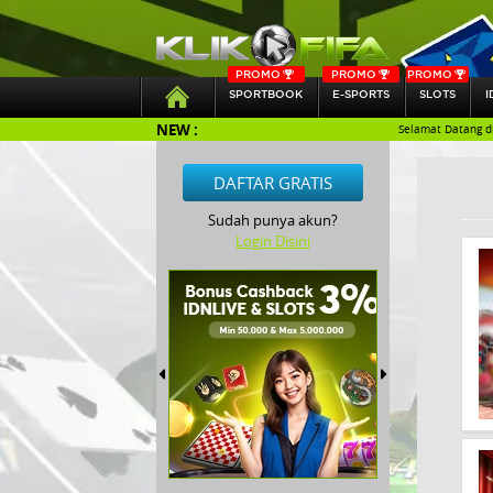
PROMO
PROMO
PROMO
SPORTBOOK
E-SPORTS
SLOTS
I
NEW :
Selamat Datang di KLIK
DAFTAR GRATIS
Sudah punya akun?
Login Disini