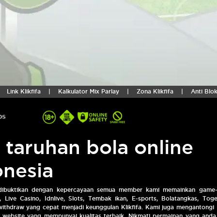
Link Klikfifa
|
Kalkulator Mix Parlay
|
Zona Klikfifa
|
Anti Blok
e taruhan bola online
onesia
 dibuktikan dengan kepercayaan semua member kami memainkan game
 Live Casino, Idnlive, Slots, Tembak ikan, E-sports, Bolatangkas, Tog
ithdraw yang cepat menjadi keunggulan Klikfifa. Kami juga mengantongi l
i website yang mempunyai kualitas terbaik. Nikmati permainan yang anda