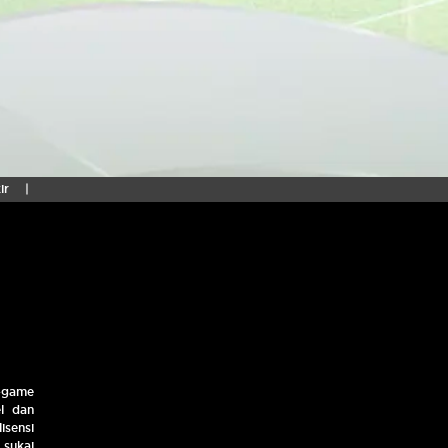
Daftar Sekarang
Info lebih lanjut
ir
|
Daftar Sekarang
Info lebih lanjut
-game
el dan
isensi
Daftar Sekarang
 sukai