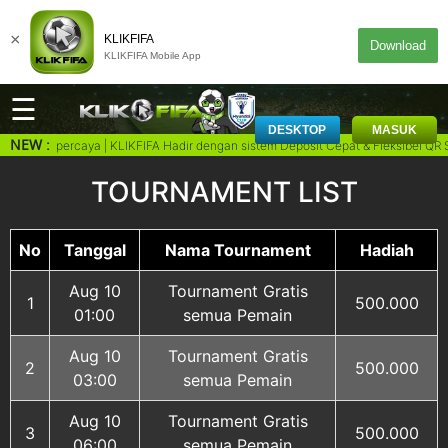
×
KLIKFIFA
Download
KLIKFIFA Mobile App
☰
DESKTOP
MASUK
NEW :
Modern & Terpercaya | KLIKFIFA Hadir dengan sistem Deposit Cepat & Fleksi
DAFTAR
MASUK
TOURNAMENT LIST
Beranda
No
Tanggal
Nama Tournament
Hadiah
Deposit
Aug 10
Tournament Gratis
1
500.000
Games
01:00
semua Pemain
ROMO
Aug 10
Tournament Gratis
2
500.000
Sportbook
03:00
semua Pemain
ROMO
Aug 10
Tournament Gratis
3
500.000
E-Sport
06:00
semua Pemain