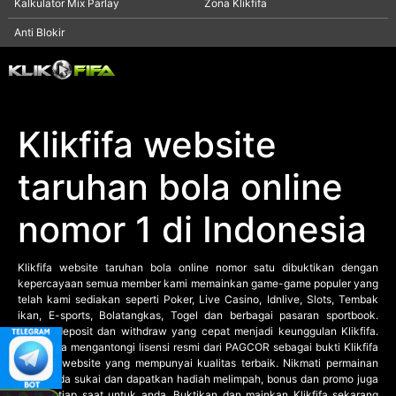
©
Kalkulator Mix Parlay
Zona Klikfifa
KLIKFIFA
Anti Blokir
Situs
Website
Bandar
Agen
Taruhan
Judi
Bola
Klikfifa website
Online.
Hak
taruhan bola online
Cipta
Dilindungi.
nomor 1 di Indonesia
Klikfifa
website taruhan bola online nomor satu dibuktikan dengan
kepercayaan semua member kami memainkan game-game populer yang
telah kami sediakan seperti Poker, Live Casino, Idnlive, Slots, Tembak
ikan, E-sports, Bolatangkas, Togel dan berbagai pasaran sportbook.
Proses deposit dan withdraw yang cepat menjadi keunggulan Klikfifa.
Kami juga mengantongi lisensi resmi dari PAGCOR sebagai bukti Klikfifa
menjadi website yang mempunyai kualitas terbaik. Nikmati permainan
yang anda sukai dan dapatkan hadiah melimpah, bonus dan promo juga
hadir setiap saat untuk anda. Buktikan dan mainkan Klikfifa sekarang